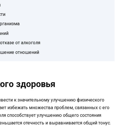
я
сти
организма
аний
отказе от алкоголя
чшение отношений
ого здоровья
ривести к значительному улучшению физического
ает избежать множества проблем, связанных с его
голя способствует улучшению общего состояния
еньшается отечность и выравнивается общий тонус.