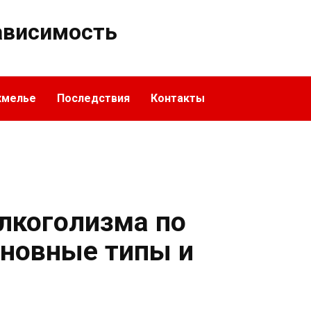
ависимость
хмелье
Последствия
Контакты
лкоголизма по
новные типы и