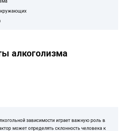
зма
 окружающих
а
ты алкоголизма
лкогольной зависимости играет важную роль в
актор может определять склонность человека к