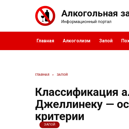
Перейти
к
Алкогольная з
содержанию
Информационный портал
Главная
Алкоголизм
Запой
По
ГЛАВНАЯ
»
ЗАПОЙ
Классификация а
Джеллинеку — ос
критерии
ЗАПОЙ