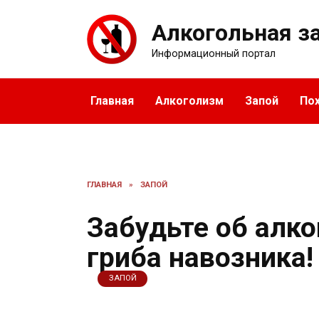
Перейти
к
Алкогольная з
содержанию
Информационный портал
Главная
Алкоголизм
Запой
По
ГЛАВНАЯ
»
ЗАПОЙ
Забудьте об алк
гриба навозника!
ЗАПОЙ