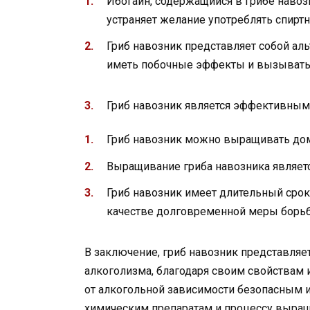
Ибогаин, содержащийся в грибе навозн
устраняет желание употреблять спиртн
Гриб навозник представляет собой ал
иметь побочные эффекты и вызывать
Гриб навозник является эффективным
Гриб навозник можно выращивать дома
Выращивание гриба навозника являет
Гриб навозник имеет длительный срок 
качестве долговременной меры борьб
В заключение, гриб навозник представляет
алкоголизма, благодаря своим свойствам 
от алкогольной зависимости безопасным и
химическим препаратам и процессу выращ