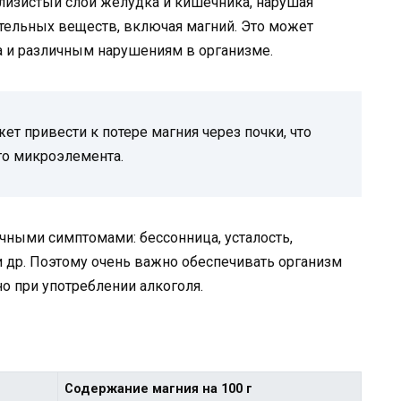
слизистый слой желудка и кишечника, нарушая
тельных веществ, включая магний. Это может
а и различным нарушениям в организме.
т привести к потере магния через почки, что
го микроэлемента.
чными симптомами: бессонница, усталость,
 др. Поэтому очень важно обеспечивать организм
о при употреблении алкоголя.
Содержание магния на 100 г