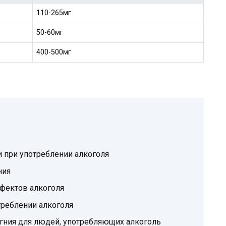
110-265мг
50-60мг
400-500мг
 при употреблении алкоголя
ния
ффектов алкоголя
треблении алкоголя
гния для людей, употребляющих алкоголь