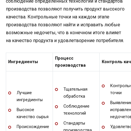
соблюдение определенных технологий и стандартов
производства позволяют получить продукт высокого
качества. Контрольные точки на каждом этапе
производства позволяют найти и исправить любые
возможные недочеты, что в конечном итоге влияет
на качество продукта и удовлетворение потребителя.
Процесс
Ингредиенты
Контроль ка
производства
Контроль
Тщательная
Лучшие
точки
обработка
ингредиенты
Выявлени
Соблюдение
Высокое
исправле
технологий
качество сырья
недочето
Стандарты
Происхождение
Удовлетв
производства