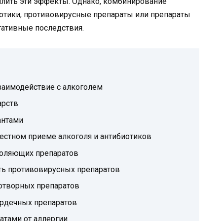
илить эти эффекты. Однако, комбинирование
иотики, противовирусные препараты или препараты
гативные последствия.
заимодействие с алкоголем
арств
антами
стном приеме алкоголя и антибиотиков
утоляющих препаратов
ть противовирусных препаратов
нотворных препаратов
ердечных препаратов
атами от аллергии