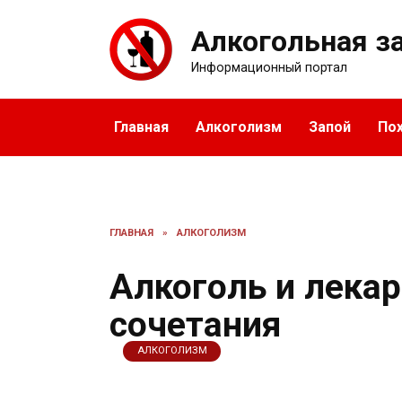
Перейти
к
Алкогольная з
содержанию
Информационный портал
Главная
Алкоголизм
Запой
По
ГЛАВНАЯ
»
АЛКОГОЛИЗМ
Алкоголь и лека
сочетания
АЛКОГОЛИЗМ