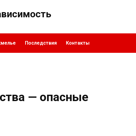
ависимость
хмелье
Последствия
Контакты
рства — опасные