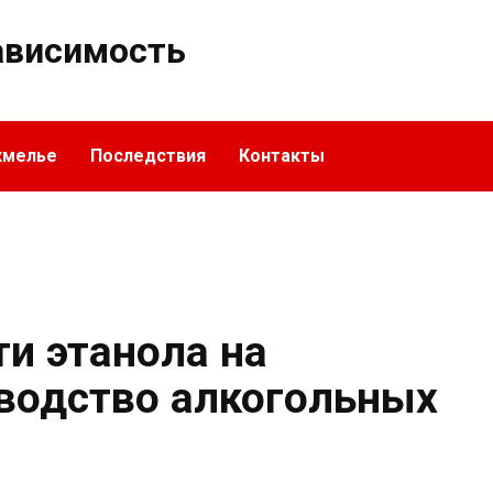
ависимость
хмелье
Последствия
Контакты
и этанола на
зводство алкогольных