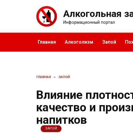
Перейти
к
Алкогольная з
содержанию
Информационный портал
Главная
Алкоголизм
Запой
По
ГЛАВНАЯ
»
ЗАПОЙ
Влияние плотност
качество и прои
напитков
ЗАПОЙ