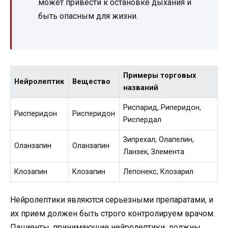
может привести к остановке дыхания и
быть опасным для жизни.
Примеры торговых
Нейролептик
Вещество
названий
Риспарид, Риперидон,
Рисперидон
Рисперидон
Риспердал
Зипрехал, Олапелин,
Оланзапин
Оланзапин
Ланзек, Злемента
Клозапин
Клозапин
Лепонекс, Клозарил
Нейролептики являются серьезными препаратами, и
их прием должен быть строго контролируем врачом.
Пациенты, принимающие нейролептики, должны