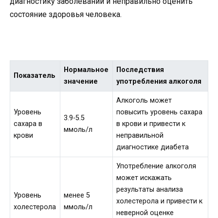
диагностику заболеваний и неправильно оценить
состояние здоровья человека.
Нормальное
Последствия
Показатель
значение
употребления алкоголя
Алкоголь может
Уровень
повысить уровень сахара
3.9-5.5
сахара в
в крови и привести к
ммоль/л
крови
неправильной
диагностике диабета
Употребление алкоголя
может искажать
результаты анализа
Уровень
менее 5
холестерола и привести к
холестерола
ммоль/л
неверной оценке