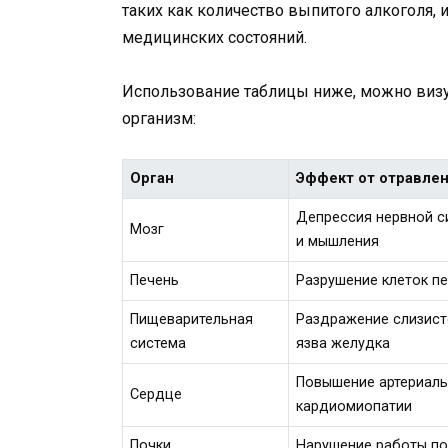
таких как количество выпитого алкоголя, 
медицинских состояний.
Использование таблицы ниже, можно виз
организм:
Орган
Эффект от отравле
Депрессия нервной с
Мозг
и мышления
Печень
Разрушение клеток пе
Пищеварительная
Раздражение слизисто
система
язва желудка
Повышение артериаль
Сердце
кардиомиопатии
Почки
Нарушение работы по