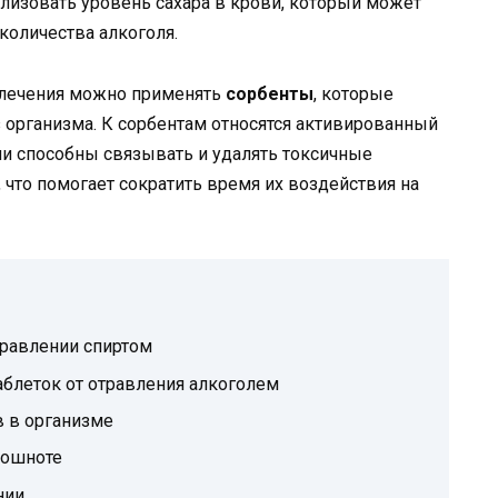
лизовать уровень сахара в крови, который может
количества алкоголя.
 лечения можно применять
сорбенты
, которые
 организма. К сорбентам относятся активированный
Они способны связывать и удалять токсичные
 что помогает сократить время их воздействия на
травлении спиртом
блеток от отравления алкоголем
в в организме
тошноте
нии