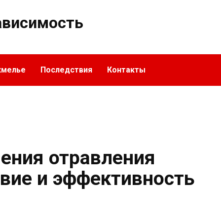
ависимость
хмелье
Последствия
Контакты
чения отравления
твие и эффективность