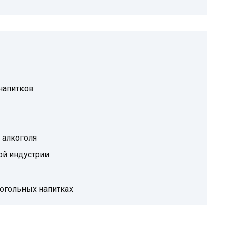
напитков
 алкоголя
ой индустрии
огольных напитках