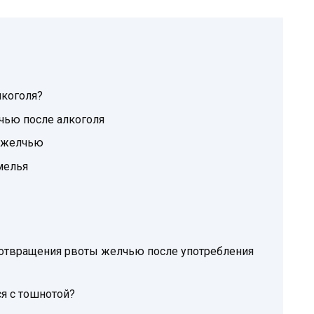
лкоголя?
чью после алкоголя
 желчью
мелья
отвращения рвоты желчью после употребления
я с тошнотой?