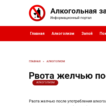
Перейти
к
Алкогольная з
содержанию
Информационный портал
Главная
Алкоголизм
Запой
По
ГЛАВНАЯ
»
АЛКОГОЛИЗМ
Рвота желчью по
АЛКОГОЛИЗМ
Рвота желчью после употребления алкого