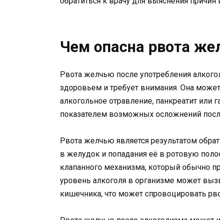
обратиться к врачу для выяснения причин 
Чем опасна рвота же
Рвота желчью после употребления алкого
здоровьем и требует внимания. Она може
алкогольное отравление, панкреатит или г
показателем возможных осложнений после
Рвота желчью является результатом обра
в желудок и попадания её в ротовую поло
клапанного механизма, который обычно п
уровень алкоголя в организме может выз
кишечника, что может спровоцировать рв