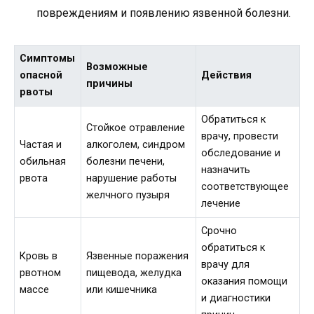
повреждениям и появлению язвенной болезни.
Симптомы
Возможные
опасной
Действия
причины
рвоты
Обратиться к
Стойкое отравление
врачу, провести
Частая и
алкоголем, синдром
обследование и
обильная
болезни печени,
назначить
рвота
нарушение работы
соответствующее
желчного пузыря
лечение
Срочно
обратиться к
Кровь в
Язвенные поражения
врачу для
рвотном
пищевода, желудка
оказания помощи
массе
или кишечника
и диагностики