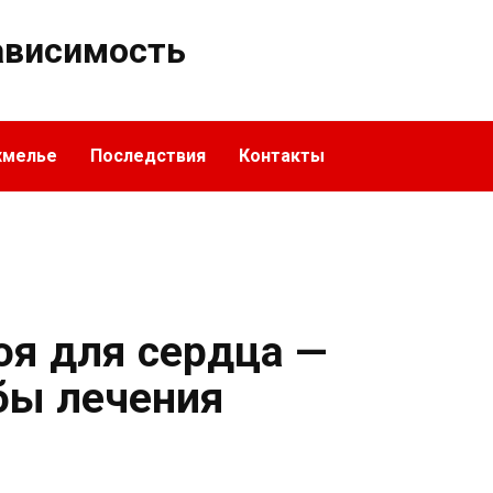
ависимость
хмелье
Последствия
Контакты
оя для сердца —
бы лечения