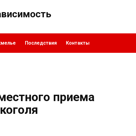
ависимость
хмелье
Последствия
Контакты
местного приема
лкоголя