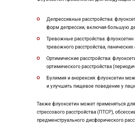
Депрессивные расстройства: флуоксет
форм депрессии, включая большую де
Тревожные расстройства: флуоксети
тревожного расстройства, панических 
Ортимические расстройства: флуоксет
ортимического расстройства (периоди
Булимия и анорексия: флуоксетин мо
и улучшить пищевое поведение у паци
Также флуоксетин может применяться для 
стрессового расстройства (ПТСР), обсесс
предменструального дисфорического расс