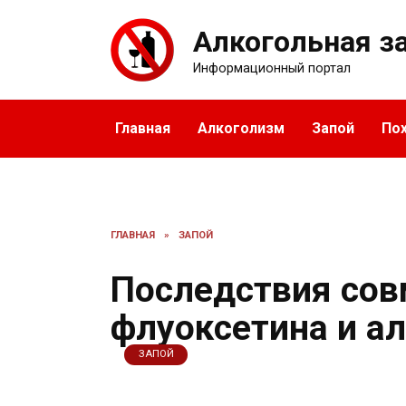
Перейти
к
Алкогольная з
содержанию
Информационный портал
Главная
Алкоголизм
Запой
По
ГЛАВНАЯ
»
ЗАПОЙ
Последствия сов
флуоксетина и а
ЗАПОЙ