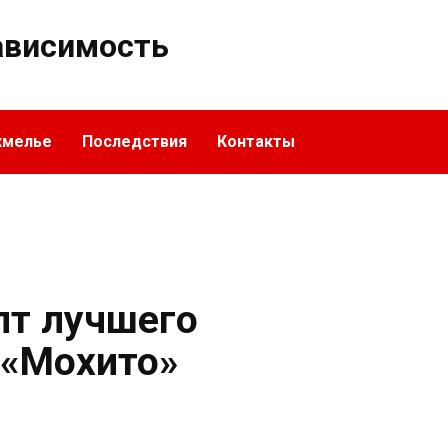
ависимость
хмелье
Последствия
Контакты
пт лучшего
 «Мохито»