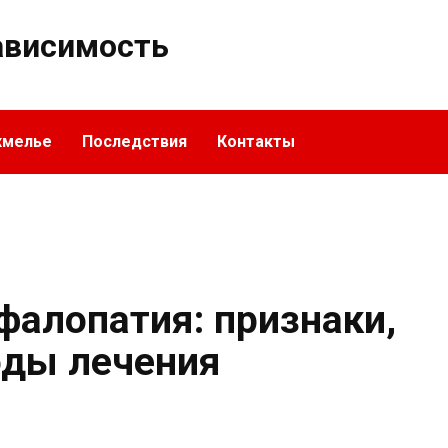
ависимость
хмелье
Последствия
Контакты
фалопатия: признаки,
оды лечения