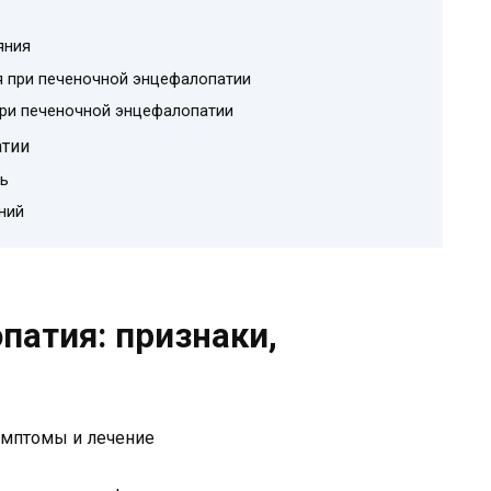
яния
я при печеночной энцефалопатии
ри печеночной энцефалопатии
атии
ь
ний
патия: признаки,