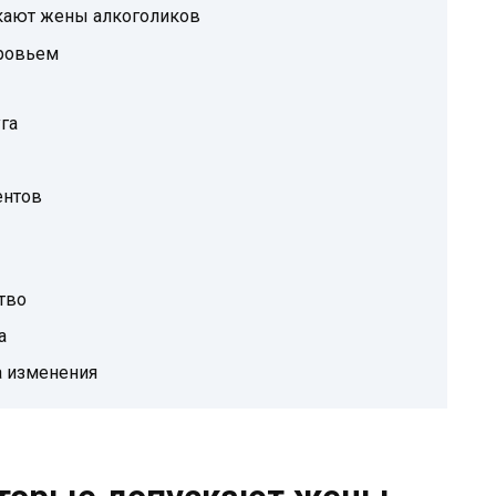
кают жены алкоголиков
ровьем
га
ентов
тво
а
а изменения