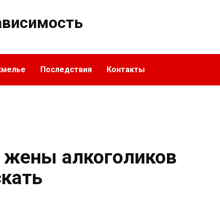
ависимость
хмелье
Последствия
Контакты
 жены алкоголиков
кать