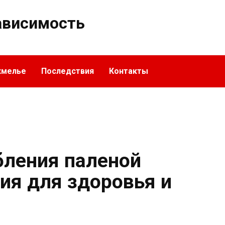
ависимость
хмелье
Последствия
Контакты
бления паленой
ия для здоровья и