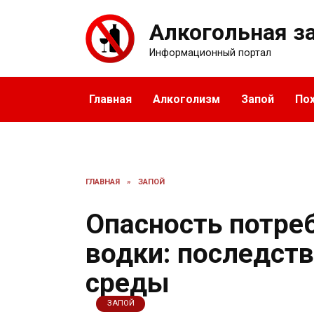
Перейти
к
Алкогольная з
содержанию
Информационный портал
Главная
Алкоголизм
Запой
По
ГЛАВНАЯ
»
ЗАПОЙ
Опасность потре
водки: последств
среды
ЗАПОЙ