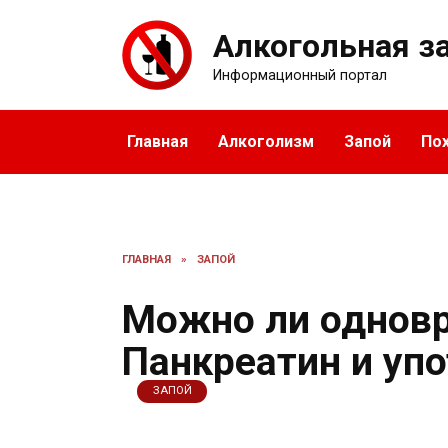
Перейти
к
Алкогольная з
содержанию
Информационный портал
Главная
Алкоголизм
Запой
По
ГЛАВНАЯ
»
ЗАПОЙ
Можно ли однов
Панкреатин и уп
ЗАПОЙ