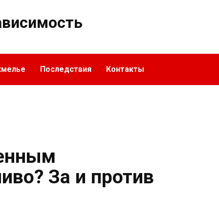
ависимость
хмелье
Последствия
Контакты
енным
иво? За и против