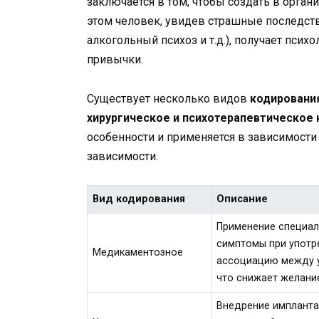
заключается в том, чтобы создать в орга
этом человек, увидев страшные последств
алкогольный психоз и т.д.), получает пси
привычки.
Существует несколько видов
кодировани
хирургическое и психотерапевтическое
особенности и применяется в зависимости 
зависимости.
Вид кодирования
Описание
Применение специал
симптомы при употр
Медикаментозное
ассоциацию между у
что снижает желание
Внедрение импланта