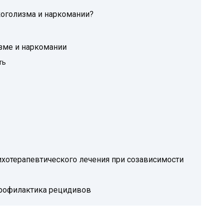
коголизма и наркомании?
зме и наркомании
ть
ихотерапевтического лечения при созависимости
рофилактика рецидивов