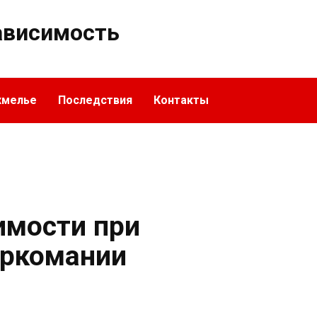
ависимость
хмелье
Последствия
Контакты
имости при
аркомании