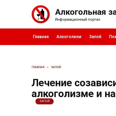
Перейти
к
Алкогольная з
содержанию
Информационный портал
Главная
Алкоголизм
Запой
По
ГЛАВНАЯ
»
ЗАПОЙ
Лечение созавис
алкоголизме и н
ЗАПОЙ