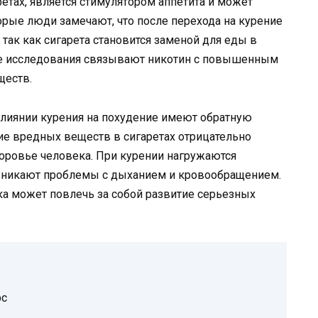
етах, является стимулятором аппетита и может
орые люди замечают, что после перехода на курение
 так как сигарета становится заменой для еды в
ые исследования связывают никотин с повышенным
ществ.
влиянии курения на похудение имеют обратную
ние вредных веществ в сигаретах отрицательно
доровье человека. При курении нагружаются
возникают проблемы с дыханием и кровообращением.
а может повлечь за собой развитие серьезных
рс