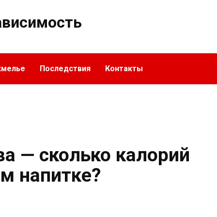
ависимость
хмелье
Последствия
Контакты
ва — сколько калорий
ом напитке?