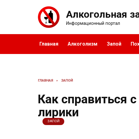
Перейти
к
Алкогольная з
содержанию
Информационный портал
Главная
Алкоголизм
Запой
По
ГЛАВНАЯ
»
ЗАПОЙ
Как справиться с
лирики
ЗАПОЙ