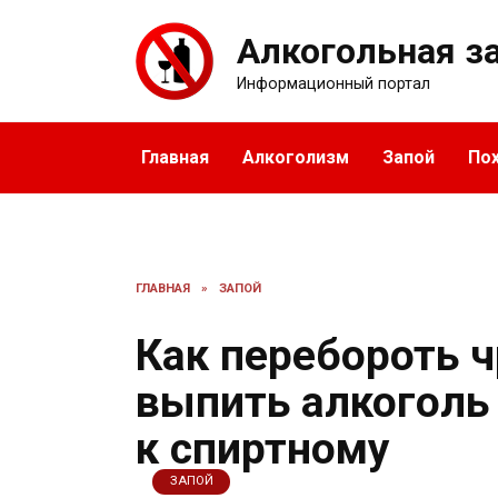
Перейти
к
Алкогольная з
содержанию
Информационный портал
Главная
Алкоголизм
Запой
По
ГЛАВНАЯ
»
ЗАПОЙ
Как перебороть 
выпить алкоголь 
к спиртному
ЗАПОЙ