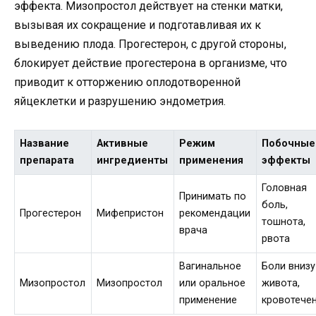
эффекта. Мизопростол действует на стенки матки,
вызывая их сокращение и подготавливая их к
выведению плода. Прогестерон, с другой стороны,
блокирует действие прогестерона в организме, что
приводит к отторжению оплодотворенной
яйцеклетки и разрушению эндометрия.
Название
Активные
Режим
Побочные
препарата
ингредиенты
применения
эффекты
Головная
Принимать по
боль,
Прогестерон
Мифепристон
рекомендации
тошнота,
врача
рвота
Вагинальное
Боли внизу
Мизопростол
Мизопростол
или оральное
живота,
применение
кровотече