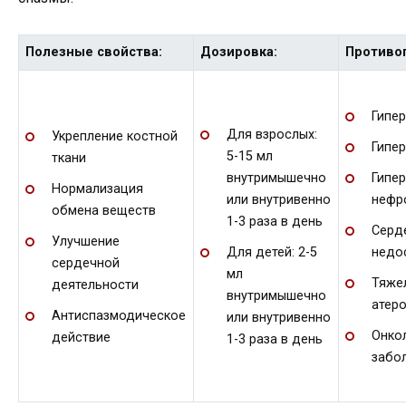
Полезные свойства:
Дозировка:
Противо
Гипе
Для взрослых:
Укрепление костной
Гипе
5-15 мл
ткани
внутримышечно
Гипе
Нормализация
или внутривенно
нефр
обмена веществ
1-3 раза в день
Серд
Улучшение
Для детей: 2-5
недо
сердечной
мл
Тяже
деятельности
внутримышечно
атер
Антиспазмодическое
или внутривенно
Онко
действие
1-3 раза в день
забо