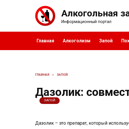
Перейти
к
Алкогольная з
содержанию
Информационный портал
Главная
Алкоголизм
Запой
По
ГЛАВНАЯ
»
ЗАПОЙ
Дазолик: совмес
ЗАПОЙ
Дазолик – это препарат, который использу