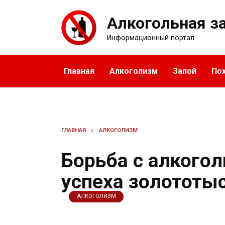
Перейти
к
Алкогольная з
содержанию
Информационный портал
Главная
Алкоголизм
Запой
По
ГЛАВНАЯ
»
АЛКОГОЛИЗМ
Борьба с алкого
успеха золототы
АЛКОГОЛИЗМ