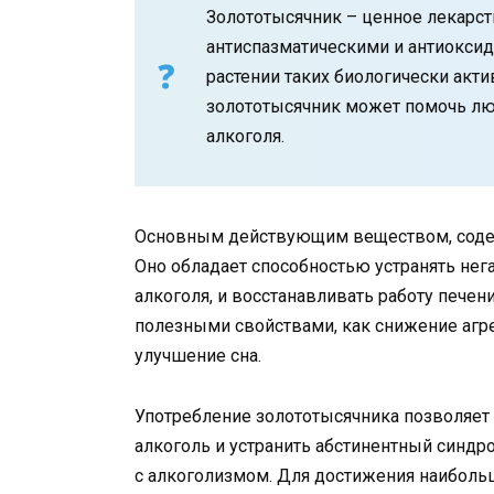
Золототысячник – ценное лекарст
антиспазматическими и антиокси
растении таких биологически акт
золототысячник может помочь л
алкоголя.
Основным действующим веществом, содер
Оно обладает способностью устранять не
алкоголя, и восстанавливать работу печен
полезными свойствами, как снижение агре
улучшение сна.
Употребление золототысячника позволяет
алкоголь и устранить абстинентный синдр
с алкоголизмом. Для достижения наиболь