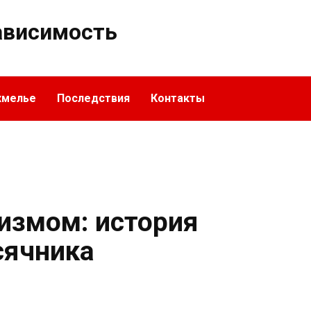
ависимость
хмелье
Последствия
Контакты
лизмом: история
сячника