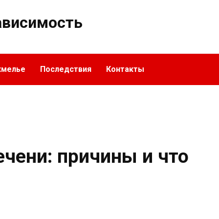
ависимость
хмелье
Последствия
Контакты
ечени: причины и что