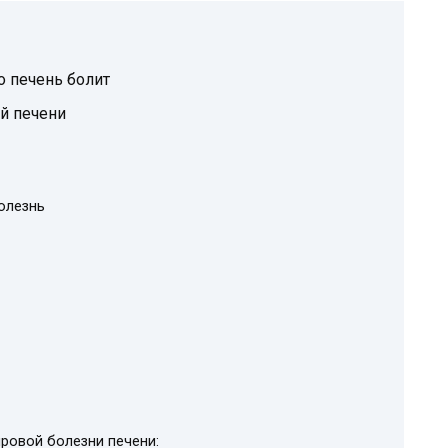
о печень болит
й печени
олезнь
ровой болезни печени: