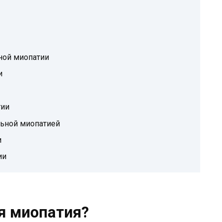
ной миопатии
и
тии
льной миопатией
и
ии
я миопатия?