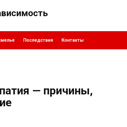
ависимость
хмелье
Последствия
Контакты
патия — причины,
ие