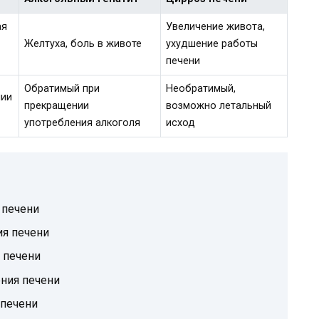
ая
Увеличение живота,
Желтуха, боль в животе
ухудшение работы
печени
Обратимый при
Необратимый,
нии
прекращении
возможно летальный
употребления алкоголя
исход
 печени
ия печени
 печени
ения печени
 печени