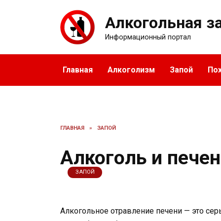
Перейти
к
Алкогольная з
содержанию
Информационный портал
Главная
Алкоголизм
Запой
По
ГЛАВНАЯ
»
ЗАПОЙ
Алкоголь и печен
ЗАПОЙ
Алкогольное отравление печени — это сер