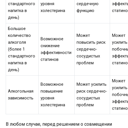
стандартного
уровня
сердечную
эффект
напитка в
холестерина
функцию
статино
день)
Большое
количество
Может
Может
Возможное
алкоголя
повысить риск
усилить
снижение
(более 1
сердечно-
побочн
эффективности
стандартного
сосудистых
эффект
статинов
напитка в
проблем
статино
день)
Может
Возможное
Может усилить
усилить
Алкогольная
повышение
риск сердечно-
побочн
зависимость
уровня
сосудистых
эффект
холестерина
проблем
статино
В любом случае, перед решением о совмещении