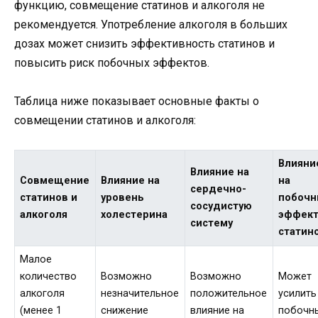
функцию, совмещение статинов и алкоголя не
рекомендуется. Употребление алкоголя в больших
дозах может снизить эффективность статинов и
повысить риск побочных эффектов.
Таблица ниже показывает основные факты о
совмещении статинов и алкоголя:
Влияни
Влияние на
Совмещение
Влияние на
на
сердечно-
статинов и
уровень
побоч
сосудистую
алкоголя
холестерина
эффек
систему
статин
Малое
количество
Возможно
Возможно
Может
алкоголя
незначительное
положительное
усилить
(менее 1
снижение
влияние на
побочн