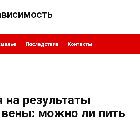
ависимость
хмелье
Последствия
Контакты
я на результаты
 вены: можно ли пить