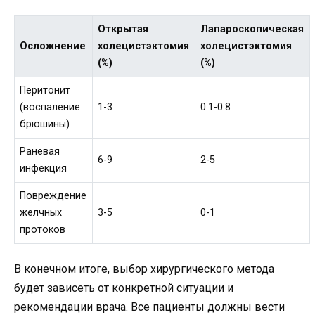
Открытая
Лапароскопическая
Осложнение
холецистэктомия
холецистэктомия
(%)
(%)
Перитонит
(воспаление
1-3
0.1-0.8
брюшины)
Раневая
6-9
2-5
инфекция
Повреждение
желчных
3-5
0-1
протоков
В конечном итоге, выбор хирургического метода
будет зависеть от конкретной ситуации и
рекомендации врача. Все пациенты должны вести