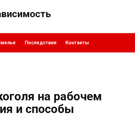
ависимость
хмелье
Последствия
Контакты
коголя на рабочем
вия и способы