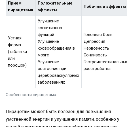
Прием
Положительные
Побочные эффекты
пирацетама
эффекты
Улучшение
когнитивных
функций
Головная боль
Устная
Улучшение
Депрессия
форма
кровообращения в
Нервозность
(таблетки
мозге
Сонливость
или
Улучшение
Гастроинтестинальны
порошок)
состояния при
расстройства
цереброваскулярных
заболеваниях
Особенности пирацетама:
Пирацетам может быть полезен для повышения
умственной энергии и улучшения памяти, особенно у
людей с когнитивными расстройствами, такими как