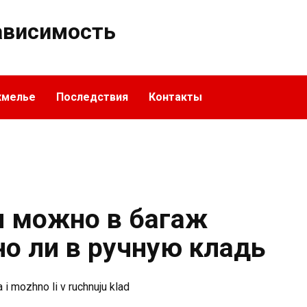
ависимость
хмелье
Последствия
Контакты
я можно в багаж
о ли в ручную кладь