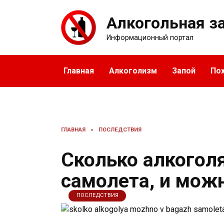
Перейти
к
Алкогольная з
содержанию
Информационный портал
Главная
Алкоголизм
Запой
По
ГЛАВНАЯ
»
ПОСЛЕДСТВИЯ
Сколько алкогол
самолета, и можн
ПОСЛЕДСТВИЯ