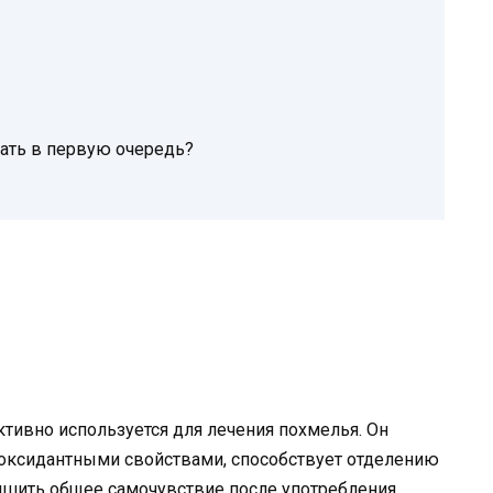
лать в первую очередь?
ктивно используется для лечения похмелья. Он
оксидантными свойствами, способствует отделению
чшить общее самочувствие после употребления