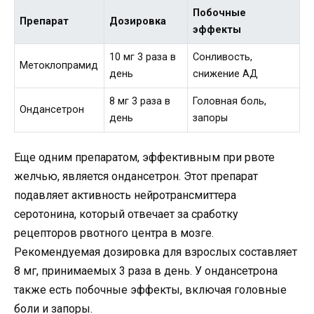
Побочные
Препарат
Дозировка
эффекты
10 мг 3 раза в
Сонливость,
Метоклопрамид
день
снижение АД
8 мг 3 раза в
Головная боль,
Ондансетрон
день
запоры
Еще одним препаратом, эффективным при рвоте
желчью, является ондансетрон. Этот препарат
подавляет активность нейротрансмиттера
серотонина, который отвечает за сработку
рецепторов рвотного центра в мозге.
Рекомендуемая дозировка для взрослых составляет
8 мг, принимаемых 3 раза в день. У ондансетрона
также есть побочные эффекты, включая головные
боли и запоры.