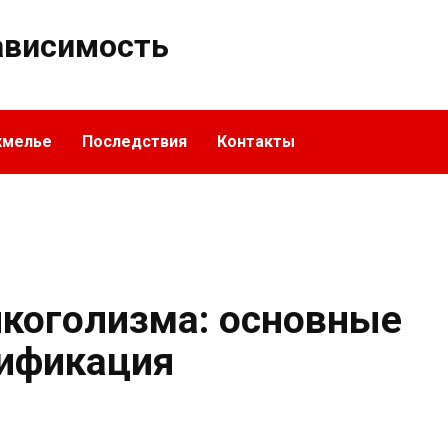
ависимость
хмелье
Последствия
Контакты
лкоголизма: основные
сификация