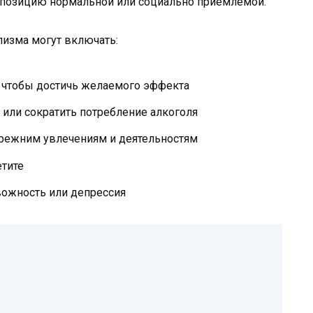
ю позицию нормальной или социально приемлемой.
лизма могут включать:
, чтобы достичь желаемого эффекта
или сократить потребление алкоголя
прежним увлечениям и деятельностям
етите
ожность или депрессия