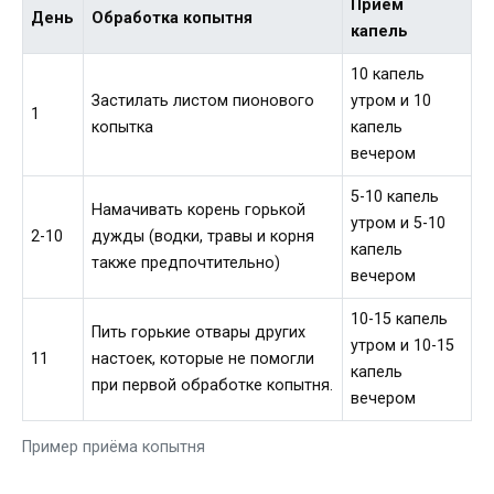
Приём
День
Обработка копытня
капель
10 капель
Застилать листом пионового
утром и 10
1
копытка
капель
вечером
5-10 капель
Намачивать корень горькой
утром и 5-10
2-10
дужды (водки, травы и корня
капель
также предпочтительно)
вечером
10-15 капель
Пить горькие отвары других
утром и 10-15
11
настоек, которые не помогли
капель
при первой обработке копытня.
вечером
Пример приёма копытня