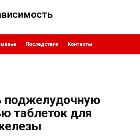
ависимость
хмелье
Последствия
Контакты
ь поджелудочную
ю таблеток для
железы