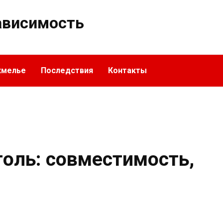
ависимость
хмелье
Последствия
Контакты
голь: совместимость,