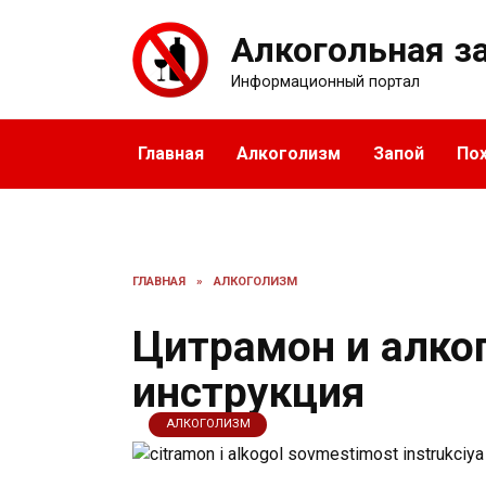
Перейти
к
Алкогольная з
содержанию
Информационный портал
Главная
Алкоголизм
Запой
По
ГЛАВНАЯ
»
АЛКОГОЛИЗМ
Цитрамон и алко
инструкция
АЛКОГОЛИЗМ