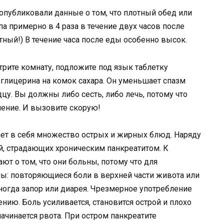
 опубликовали данные о том, что плотный обед или
а примерно в 4 раза в течение двух часов после
тный!) В течение часа после еды особенно высок.
рите комнату, подложите под язык таблетку
оглицерина на комок сахара. Он уменьшает спазм
дцу. Вы должны либо сесть, либо лечь, потому что
ление. И вызовите скорую!
ет в себя множество острых и жирных блюд. Наряду
й, страдающих хроническим панкреатитом. К
т о том, что они больны, потому что для
ы: повторяющиеся боли в верхней части живота или
иногда запор или диарея. Чрезмерное употребление
нию. Боль усиливается, становится острой и плохо
ачинается рвота. При остром панкреатите