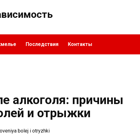
ависимость
хмелье
Последствия
Контакты
ле алкоголя: причины
олей и отрыжки