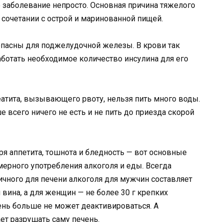
о заболевание непросто. Основная причина тяжелого
 сочетании с острой и маринованной пищей.
опасны для поджелудочной железы. В крови так
аботать необходимое количество инсулина для его
еатита, вызывающего рвоту, нельзя пить много воды.
е всего ничего не есть и не пить до приезда скорой
еря аппетита, тошнота и бледность — вот основные
змерного употребления алкоголя и еды. Всегда
сичного для печени алкоголя для мужчин составляет
 вина, а для женщин — не более 30 г крепких
чень больше не может деактивироваться. А
ет разрушать саму печень.