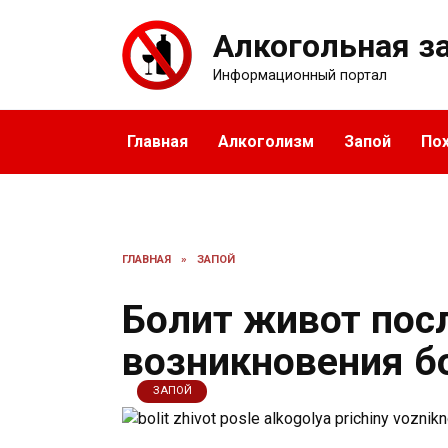
Перейти
к
Алкогольная з
содержанию
Информационный портал
Главная
Алкоголизм
Запой
По
ГЛАВНАЯ
»
ЗАПОЙ
Болит живот пос
возникновения б
ЗАПОЙ