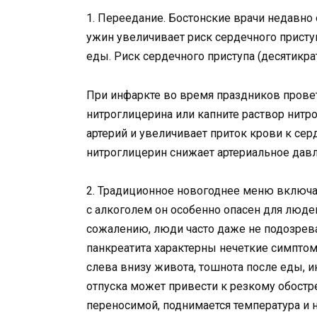
1. Переедание. Бостонские врачи недавно
ужин увеличивает риск сердечного приступ
еды. Риск сердечного приступа (десятикра
При инфаркте во время праздников провет
нитроглицерина или капните раствор нитр
артерий и увеличивает приток крови к сер
нитроглицерин снижает артериальное дав
2. Традиционное новогоднее меню включа
с алкоголем он особенно опасен для люде
сожалению, люди часто даже не подозреваю
панкреатита характерны нечеткие симптом
слева внизу живота, тошнота после еды, 
отпуска может привести к резкому обостре
переносимой, поднимается температура и н