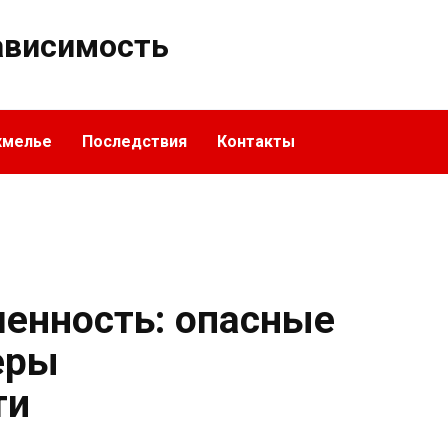
ависимость
хмелье
Последствия
Контакты
менность: опасные
еры
ти