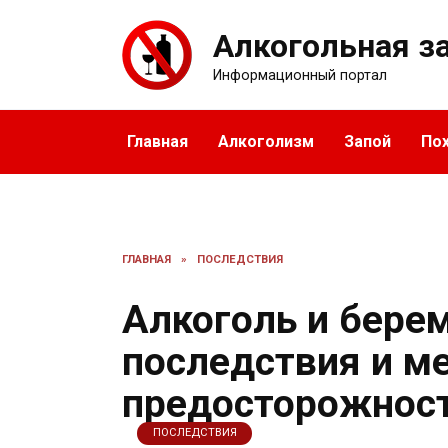
Перейти
к
Алкогольная з
содержанию
Информационный портал
Главная
Алкоголизм
Запой
По
ГЛАВНАЯ
»
ПОСЛЕДСТВИЯ
Алкоголь и бере
последствия и м
предосторожнос
ПОСЛЕДСТВИЯ