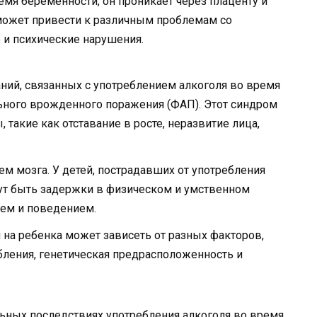
емя беременности, он проникает через плаценту и
 может привести к различным проблемам со
 и психические нарушения.
ний, связанных с употреблением алкоголя во время
ьного врожденного поражения (ФАП). Этот синдром
акие как отставание в росте, неразвитие лица,
 мозга. У детей, пострадавших от употребления
гут быть задержки в физическом и умственном
ием и поведением.
 на ребенка может зависеть от разных факторов,
ебления, генетическая предрасположенность и
ьных последствиях употребления алкоголя во время