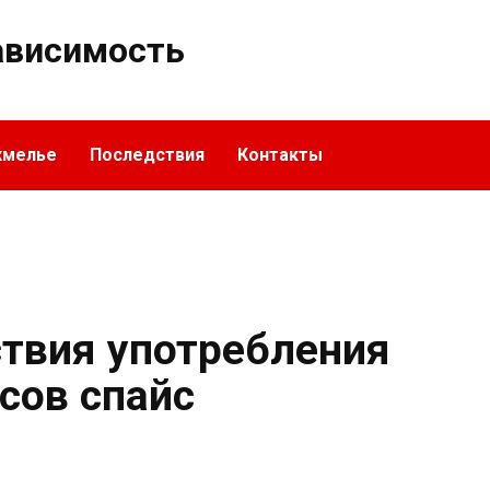
ависимость
хмелье
Последствия
Контакты
твия употребления
сов спайс