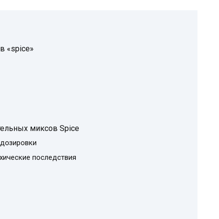
в «spice»
тельных миксов Spice
 дозировки
ихические последствия